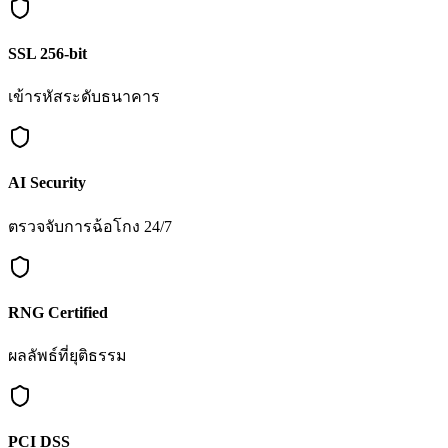
SSL 256-bit
เข้ารหัสระดับธนาคาร
AI Security
ตรวจจับการฉ้อโกง 24/7
RNG Certified
ผลลัพธ์ที่ยุติธรรม
PCI DSS