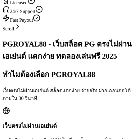
Licensed
24/7 Support
Fast Payout
Scroll
PGROYAL88 - เว็บสล็อต PG ตรงไม่ผ่าน
เอเย่นต์ แตกง่าย ทดลองเล่นฟรี 2025
ทำไมต้องเลือก PGROYAL88
เว็บตรงไม่ผ่านเอเย่นต์ สล็อตแตกง่าย จ่ายจริง ฝาก-ถอนออโต้
ภายใน 30 วินาที
เว็บตรงไม่ผ่านเอเย่นต์