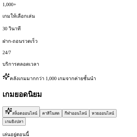
1,000+
เกมให้เลือกเล่น
30 วินาที
ฝาก-ถอนรวดเร็ว
24/7
บริการตลอดเวลา
คลังเกมมากกว่า 1,000 เกมจากค่ายชั้นนำ
เกมยอดนิยม
สล็อตออนไลน์
คาสิโนสด
กีฬาออนไลน์
หวยออนไลน์
เกมยิงปลา
เล่นอยู่ตอนนี้