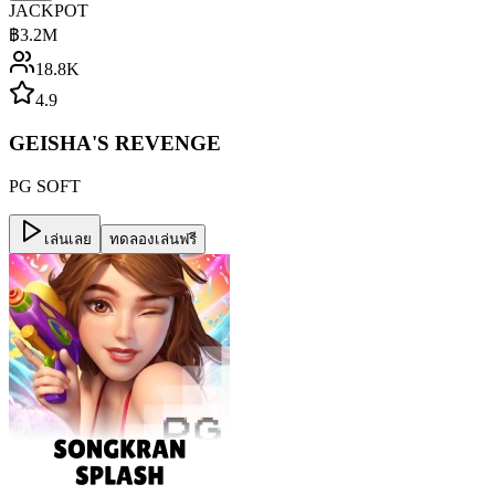
JACKPOT
฿
3.2M
18.8K
4.9
GEISHA'S REVENGE
PG SOFT
เล่นเลย
ทดลองเล่นฟรี