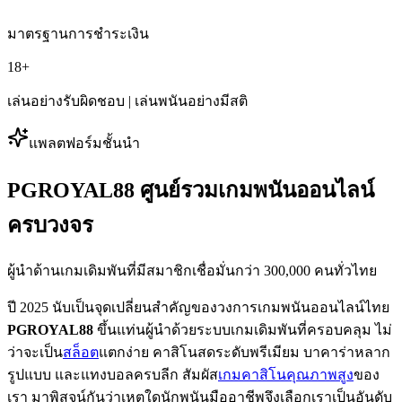
มาตรฐานการชำระเงิน
18+
เล่นอย่างรับผิดชอบ
| เล่นพนันอย่างมีสติ
แพลตฟอร์มชั้นนำ
PGROYAL88 ศูนย์รวมเกมพนันออนไลน์
ครบวงจร
ผู้นำด้านเกมเดิมพันที่มีสมาชิกเชื่อมั่นกว่า 300,000 คนทั่วไทย
ปี 2025 นับเป็นจุดเปลี่ยนสำคัญของวงการเกมพนันออนไลน์ไทย
PGROYAL88
ขึ้นแท่นผู้นำด้วยระบบเกมเดิมพันที่ครอบคลุม ไม่
ว่าจะเป็น
สล็อต
แตกง่าย คาสิโนสดระดับพรีเมียม บาคาร่าหลาก
รูปแบบ และแทงบอลครบลีก สัมผัส
เกมคาสิโนคุณภาพสูง
ของ
เรา มาพิสูจน์กันว่าเหตุใดนักพนันมืออาชีพจึงเลือกเราเป็นอันดับ