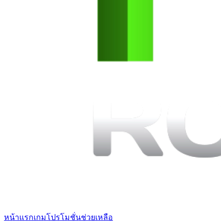
หน้าแรก
เกม
โปรโมชั่น
ช่วยเหลือ