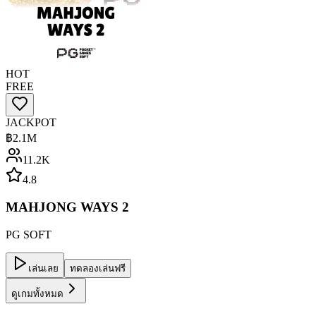
HOT
FREE
JACKPOT
฿
2.1M
11.2K
4.8
MAHJONG WAYS 2
PG SOFT
เล่นเลย
ทดลองเล่นฟรี
ดูเกมทั้งหมด