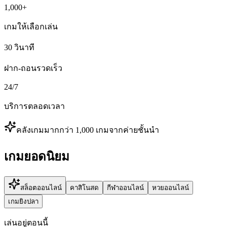
1,000+
เกมให้เลือกเล่น
30 วินาที
ฝาก-ถอนรวดเร็ว
24/7
บริการตลอดเวลา
คลังเกมมากกว่า 1,000 เกมจากค่ายชั้นนำ
เกมยอดนิยม
สล็อตออนไลน์
คาสิโนสด
กีฬาออนไลน์
หวยออนไลน์
เกมยิงปลา
เล่นอยู่ตอนนี้