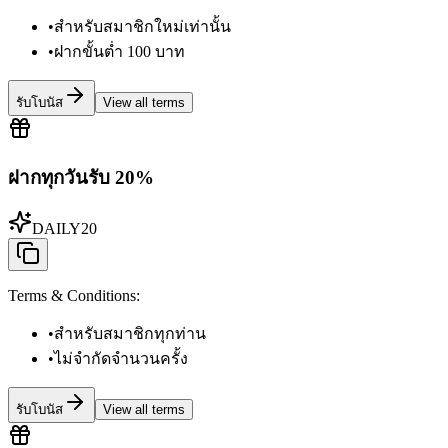
•
สำหรับสมาชิกใหม่เท่านั้น
•
ฝากขั้นต่ำ 100 บาท
รับโบนัส
View all terms
ฝากทุกวันรับ 20%
DAILY20
Terms & Conditions
:
•
สำหรับสมาชิกทุกท่าน
•
ไม่จำกัดจำนวนครั้ง
รับโบนัส
View all terms