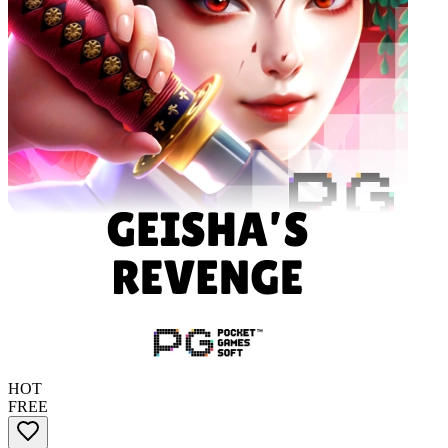
HOT
FREE