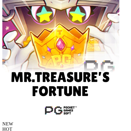
NEW
HOT