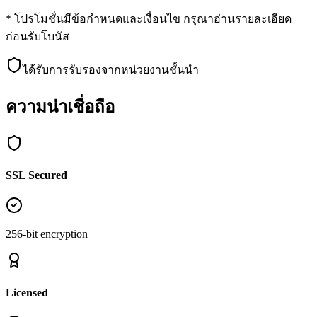
* โปรโมชั่นมีข้อกำหนดและเงื่อนไข กรุณาอ่านรายละเอียด
ก่อนรับโบนัส
ได้รับการรับรองจากหน่วยงานชั้นนำ
ความน่าเชื่อถือ
SSL Secured
256-bit encryption
Licensed