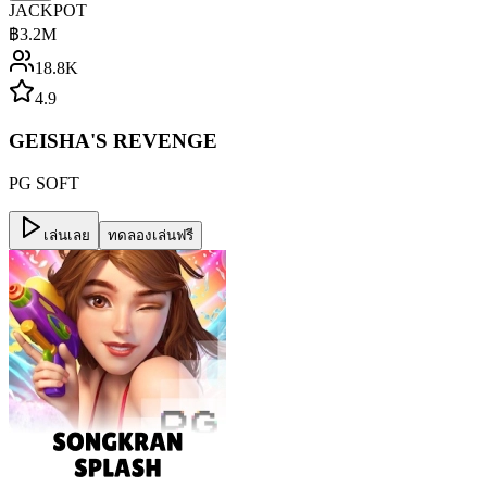
JACKPOT
฿
3.2M
18.8K
4.9
GEISHA'S REVENGE
PG SOFT
เล่นเลย
ทดลองเล่นฟรี