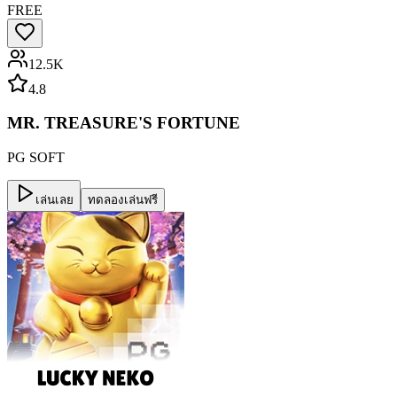
FREE
12.5K
4.8
MR. TREASURE'S FORTUNE
PG SOFT
เล่นเลย
ทดลองเล่นฟรี