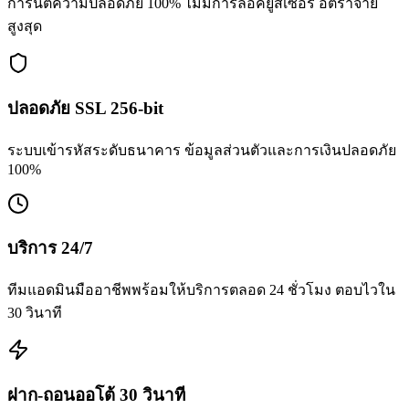
การันตีความปลอดภัย 100% ไม่มีการล็อคยูสเซอร์ อัตราจ่าย
สูงสุด
ปลอดภัย SSL 256-bit
ระบบเข้ารหัสระดับธนาคาร ข้อมูลส่วนตัวและการเงินปลอดภัย
100%
บริการ 24/7
ทีมแอดมินมืออาชีพพร้อมให้บริการตลอด 24 ชั่วโมง ตอบไวใน
30 วินาที
ฝาก-ถอนออโต้ 30 วินาที