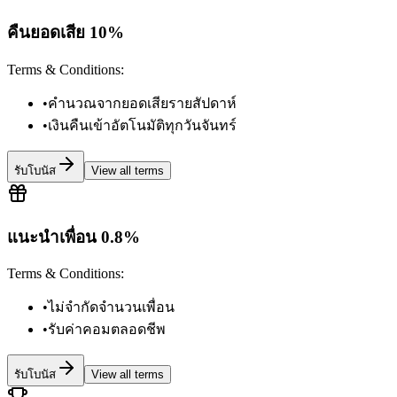
คืนยอดเสีย 10%
Terms & Conditions
:
•
คำนวณจากยอดเสียรายสัปดาห์
•
เงินคืนเข้าอัตโนมัติทุกวันจันทร์
รับโบนัส
View all terms
แนะนำเพื่อน 0.8%
Terms & Conditions
:
•
ไม่จำกัดจำนวนเพื่อน
•
รับค่าคอมตลอดชีพ
รับโบนัส
View all terms