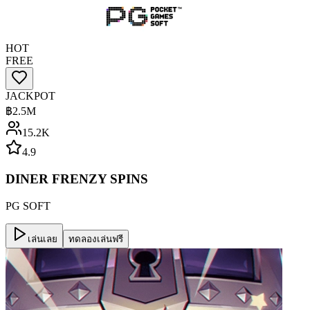
HOT
FREE
JACKPOT
฿
2.5M
15.2K
4.9
DINER FRENZY SPINS
PG SOFT
เล่นเลย
ทดลองเล่นฟรี