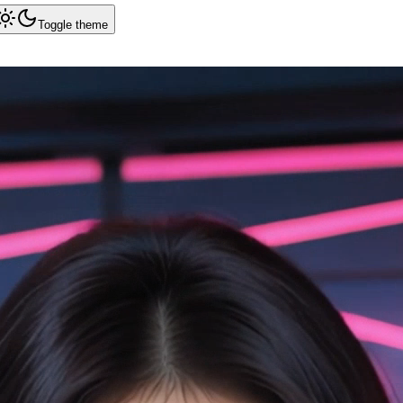
Toggle theme