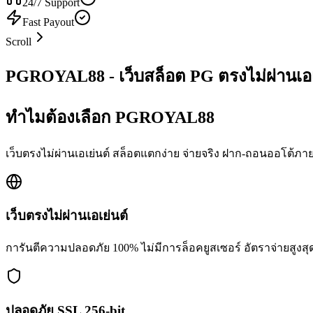
24/7 Support
Fast Payout
Scroll
PGROYAL88 - เว็บสล็อต PG ตรงไม่ผ่านเอเ
ทำไมต้องเลือก PGROYAL88
เว็บตรงไม่ผ่านเอเย่นต์ สล็อตแตกง่าย จ่ายจริง ฝาก-ถอนออโต้ภาย
เว็บตรงไม่ผ่านเอเย่นต์
การันตีความปลอดภัย 100% ไม่มีการล็อคยูสเซอร์ อัตราจ่ายสูงสุ
ปลอดภัย SSL 256-bit