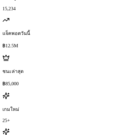
15,234
แจ็คพอตวันนี้
฿12.5M
ชนะล่าสุด
฿85,000
เกมใหม่
25+