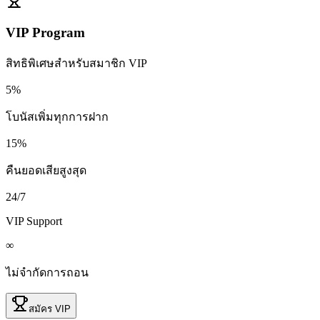
VIP Program
สิทธิพิเศษสำหรับสมาชิก VIP
5%
โบนัสเพิ่มทุกการฝาก
15%
คืนยอดเสียสูงสุด
24/7
VIP Support
∞
ไม่จำกัดการถอน
สมัคร VIP