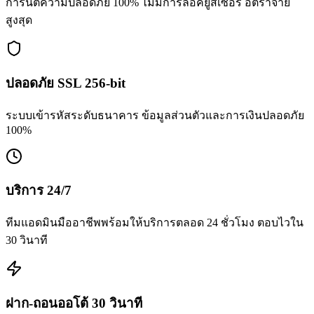
การันตีความปลอดภัย 100% ไม่มีการล็อคยูสเซอร์ อัตราจ่าย
สูงสุด
ปลอดภัย SSL 256-bit
ระบบเข้ารหัสระดับธนาคาร ข้อมูลส่วนตัวและการเงินปลอดภัย
100%
บริการ 24/7
ทีมแอดมินมืออาชีพพร้อมให้บริการตลอด 24 ชั่วโมง ตอบไวใน
30 วินาที
ฝาก-ถอนออโต้ 30 วินาที