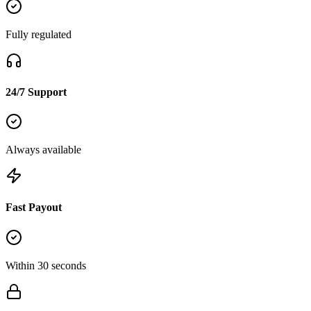
Fully regulated
24/7 Support
Always available
Fast Payout
Within 30 seconds