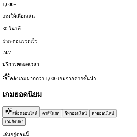
1,000+
เกมให้เลือกเล่น
30 วินาที
ฝาก-ถอนรวดเร็ว
24/7
บริการตลอดเวลา
คลังเกมมากกว่า 1,000 เกมจากค่ายชั้นนำ
เกมยอดนิยม
สล็อตออนไลน์
คาสิโนสด
กีฬาออนไลน์
หวยออนไลน์
เกมยิงปลา
เล่นอยู่ตอนนี้