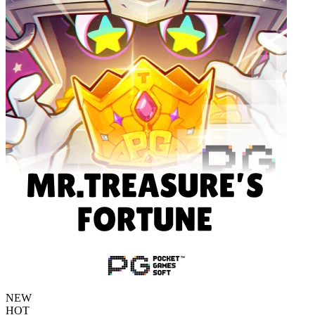
NEW
HOT