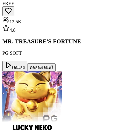
FREE
12.5K
4.8
MR. TREASURE'S FORTUNE
PG SOFT
เล่นเลย
ทดลองเล่นฟรี