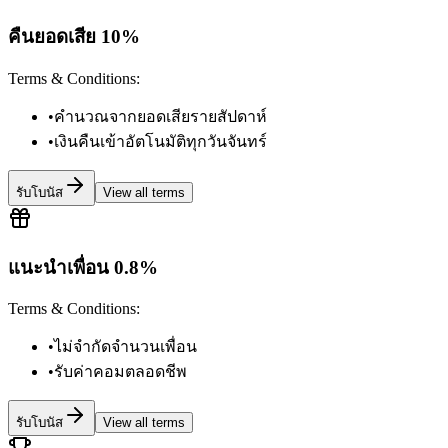
คืนยอดเสีย 10%
Terms & Conditions
:
•
คำนวณจากยอดเสียรายสัปดาห์
•
เงินคืนเข้าอัตโนมัติทุกวันจันทร์
รับโบนัส
View all terms
แนะนำเพื่อน 0.8%
Terms & Conditions
:
•
ไม่จำกัดจำนวนเพื่อน
•
รับค่าคอมตลอดชีพ
รับโบนัส
View all terms