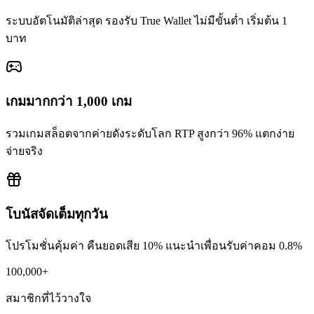
ระบบอัตโนมัติล่าสุด รองรับ True Wallet ไม่มีขั้นต่ำ เริ่มต้น 1
บาท
เกมมากกว่า 1,000 เกม
รวมเกมสล็อตจากค่ายดังระดับโลก RTP สูงกว่า 96% แตกง่าย
จ่ายจริง
โบนัสจัดเต็มทุกวัน
โปรโมชั่นคุ้มค่า คืนยอดเสีย 10% แนะนำเพื่อนรับค่าคอม 0.8%
100,000+
สมาชิกที่ไว้วางใจ