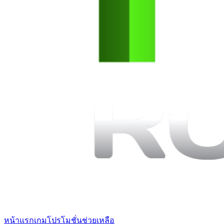
หน้าแรก
เกม
โปรโมชั่น
ช่วยเหลือ