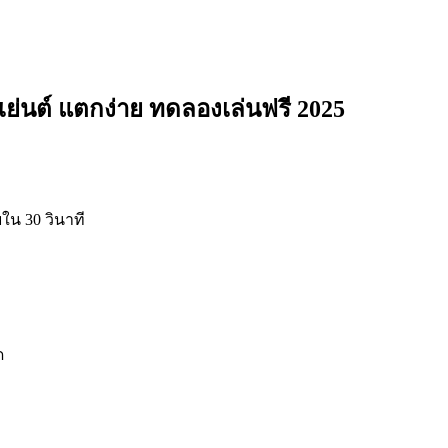
ย่นต์ แตกง่าย ทดลองเล่นฟรี 2025
ใน 30 วินาที
ด